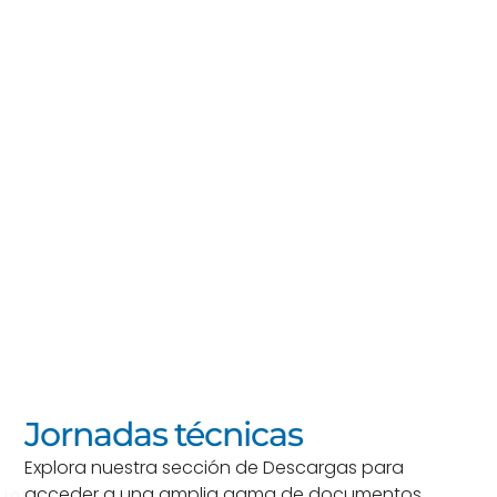
Jornadas técnicas
Explora nuestra sección de Descargas para
acceder a una amplia gama de documentos
JORNADAS TÉCNICAS